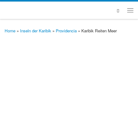
Zum Inhalt springen
Search
Me
Home
»
Inseln der Karibik
»
Providencia
»
Karibik Reiten Meer