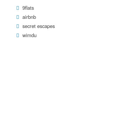
9flats
airbnb
secret escapes
wimdu