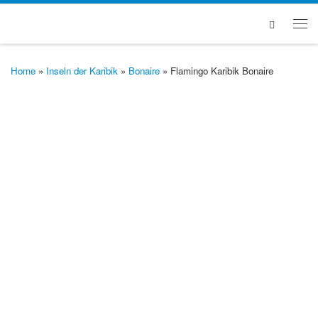
Zum Inhalt springen
Search
Me
Home
»
Inseln der Karibik
»
Bonaire
»
Flamingo Karibik Bonaire